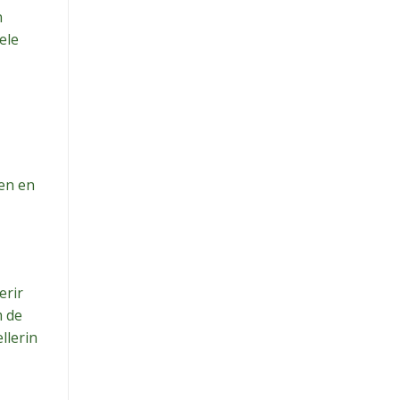
n
ele
den en
erir
m de
llerin