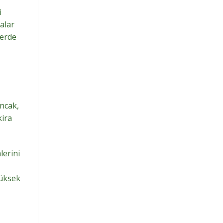
i
alar
lerde
Ancak,
kira
lerini
yüksek