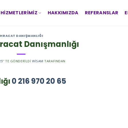
HIZMETLERIMIZ
HAKKIMIZDA
REFERANSLAR
E
IHRACAT DANIŞMANLIĞI
racat Danışmanlığı
25
’' TE GÖNDERILDI
WISAM
TARAFINDAN
ığı
0 216 970 20 65