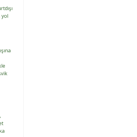
rtdışı
 yol
ışına
kle
şvik
,
et
rka