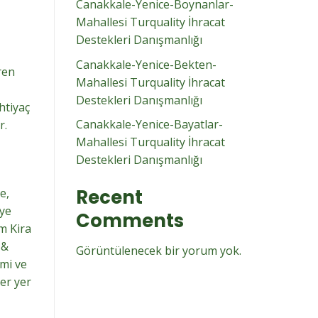
Canakkale-Yenice-Boynanlar-
Mahallesi Turquality İhracat
Destekleri Danışmanlığı
Canakkale-Yenice-Bekten-
ren
Mahallesi Turquality İhracat
Destekleri Danışmanlığı
htiyaç
Canakkale-Yenice-Bayatlar-
r.
Mahallesi Turquality İhracat
Destekleri Danışmanlığı
Recent
e,
eye
Comments
m Kira
 &
Görüntülenecek bir yorum yok.
zmi ve
er yer