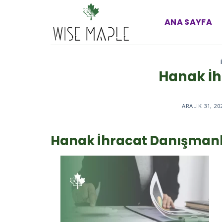
Skip
to
ANA SAYFA
content
Hanak İh
ARALIK 31, 20
Hanak İhracat Danışmanl