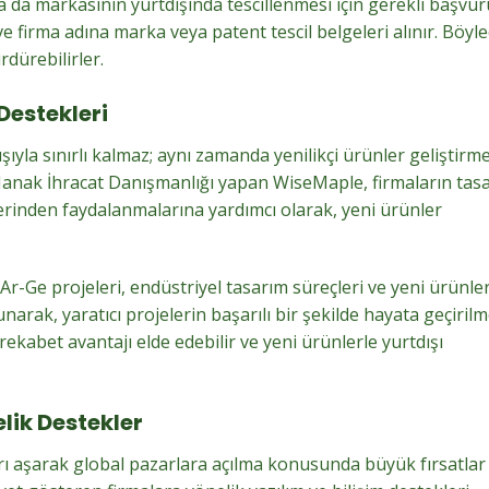
 da markasının yurtdışında tescillenmesi için gerekli başvur
 ve firma adına marka veya patent tescil belgeleri alınır. Böyl
rdürebilirler.
Destekleri
şıyla sınırlı kalmaz; aynı zamanda yenilikçi ürünler geliştirm
Hanak İhracat Danışmanlığı yapan WiseMaple, firmaların tas
erinden faydalanmalarına yardımcı olarak, yeni ürünler
Ar-Ge projeleri, endüstriyel tasarım süreçleri ve yeni ürünle
rak, yaratıcı projelerin başarılı bir şekilde hayata geçirilm
rekabet avantajı elde edebilir ve yeni ürünlerle yurtdışı
lik Destekler
ırları aşarak global pazarlara açılma konusunda büyük fırsatlar