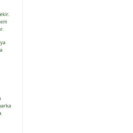
ekir.
 hem
r.
dya
da
n
marka
a