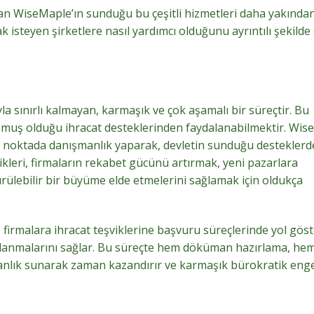
n WiseMaple’ın sunduğu bu çeşitli hizmetleri daha yakında
 isteyen şirketlere nasıl yardımcı olduğunu ayrıntılı şekilde 
a sınırlı kalmayan, karmaşık ve çok aşamalı bir süreçtir. Bu
nmuş olduğu ihracat desteklerinden faydalanabilmektir. Wise
u noktada danışmanlık yaparak, devletin sunduğu destekler
vikleri, firmaların rekabet gücünü artırmak, yeni pazarlara
ürülebilir bir büyüme elde etmelerini sağlamak için oldukça
irmalara ihracat teşviklerine başvuru süreçlerinde yol göst
kullanmalarını sağlar. Bu süreçte hem döküman hazırlama, he
anlık sunarak zaman kazandırır ve karmaşık bürokratik enge