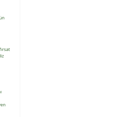
rün
fırsat
liz
ı
yen