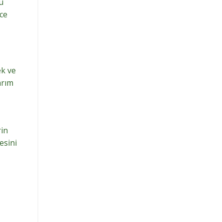
u
ece
ek ve
arım
rin
esini