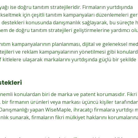
ağı ise doğru tanıtım stratejileridir. Firmaların yurtdışında
yükseltmek için çeşitli tanıtım kampanyaları düzenlemeleri ger
tım destekleri konusunda danışmanlık sağlayarak, bu süreçte
em de doğru tanıtım stratejileri geliştirmelerine yardımcı olu
tanıtım kampanyalarının planlanması, dijital ve geleneksel me
atejileri ve reklam kampanyalarının yönetilmesi gibi konular
 kitlelere ulaşarak markalarını yurtdışında güçlü bir şekilde
tekleri
 önemli konulardan biri de marka ve patent korumasıdır. Fikri
ir firmanın ürünleri veya markası üçüncü kişiler tarafında
t Danışmanlığı yapan WiseMaple, ihracatçı firmalara yurtdışı 
lık sunarak, firmaların fikri mülkiyet haklarını korumaların