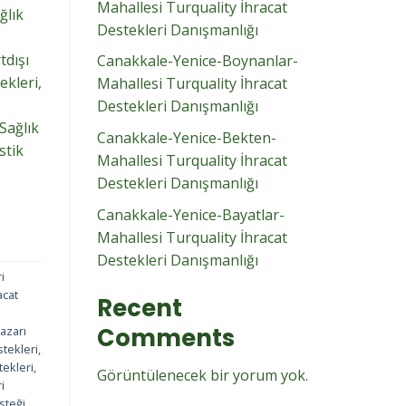
Mahallesi Turquality İhracat
ğlık
Destekleri Danışmanlığı
tdışı
Canakkale-Yenice-Boynanlar-
ekleri,
Mahallesi Turquality İhracat
Destekleri Danışmanlığı
Sağlık
Canakkale-Yenice-Bekten-
stik
Mahallesi Turquality İhracat
Destekleri Danışmanlığı
Canakkale-Yenice-Bayatlar-
Mahallesi Turquality İhracat
Destekleri Danışmanlığı
i
acat
Recent
Comments
azarı
stekleri
,
tekleri
,
Görüntülenecek bir yorum yok.
i
steği
,