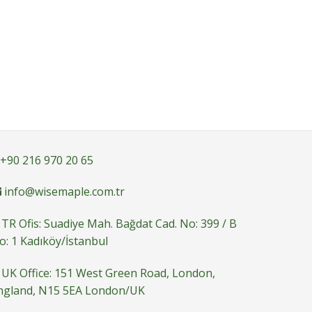
+90 216 970 20 65
info@wisemaple.com.tr
TR Ofis: Suadiye Mah. Bağdat Cad. No: 399 / B
o: 1 Kadıköy/İstanbul
UK Office: 151 West Green Road, London,
ngland, N15 5EA London/UK