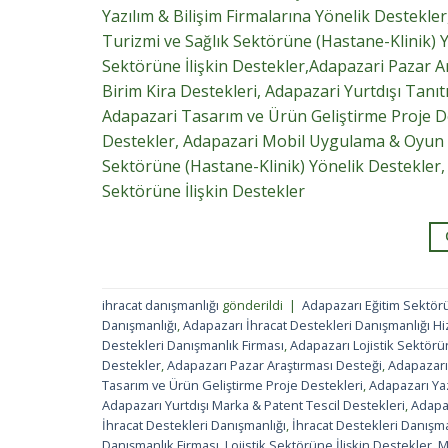
Yazılım & Bilişim Firmalarına Yönelik Destekl
Turizmi ve Sağlık Sektörüne (Hastane-Klinik) Yö
Sektörüne İlişkin Destekler,Adapazari Pazar Ar
Birim Kira Destekleri, Adapazari Yurtdışı Tanı
Adapazari Tasarım ve Ürün Geliştirme Proje Des
Destekler, Adapazari Mobil Uygulama & Oyun Ge
Sektörüne (Hastane-Klinik) Yönelik Destekler, 
Sektörüne İlişkin Destekler
ihracat danışmanlığı
gönderildi
|
Adapazarı Eğitim Sektörü
Danışmanlığı
,
Adapazarı İhracat Destekleri Danışmanlığı Hi
Destekleri Danışmanlık Firması
,
Adapazarı Lojistik Sektörü
Destekler
,
Adapazarı Pazar Araştırması Desteği
,
Adapazarı 
Tasarım ve Ürün Geliştirme Proje Destekleri
,
Adapazarı Yaz
Adapazarı Yurtdışı Marka & Patent Tescil Destekleri
,
Adapaz
İhracat Destekleri Danışmanlığı
,
İhracat Destekleri Danışma
Danışmanlık Firması
,
Lojistik Sektörüne İlişkin Destekler
,
M