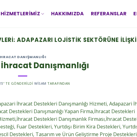
HIZMETLERIMIZ
HAKKIMIZDA
REFERANSLAR
E
VLERI:
ADAPAZARI LOJISTIK SEKTÖRÜNE İLIŞK
IHRACAT DANIŞMANLIĞI
 İhracat Danışmanlığı
25
’' TE GÖNDERILDI
WISAM
TARAFINDAN
pazari İhracat Destekleri Danışmanlığı Hizmeti, Adapazari İ
acat Destekleri Danışmanlığı Yapan Firma,İhracat Destekleri
izmeti,İhracat Destekleri Danışmanlık Firması,İhracat Deste
teği, Fuar Destekleri, Yurtdışı Birim Kira Destekleri, Yurtdı
scil Destekleri, Tasarım ve Ürün Geliştirme Proje Destekleri