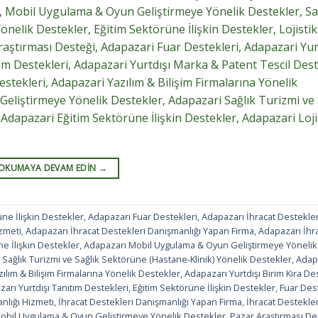
er, Mobil Uygulama & Oyun Geliştirmeye Yönelik Destekler, Sa
nelik Destekler, Eğitim Sektörüne İlişkin Destekler, Lojistik
aştırması Desteği, Adapazari Fuar Destekleri, Adapazari Yur
tım Destekleri, Adapazari Yurtdışı Marka & Patent Tescil Dest
tekleri, Adapazari Yazılım & Bilişim Firmalarına Yönelik
liştirmeye Yönelik Destekler, Adapazari Sağlık Turizmi ve 
Adapazari Eğitim Sektörüne İlişkin Destekler, Adapazari Loji
OKUMAYA DEVAM EDIN
→
ne İlişkin Destekler
,
Adapazarı Fuar Destekleri
,
Adapazarı İhracat Destekler
zmeti
,
Adapazarı İhracat Destekleri Danışmanlığı Yapan Firma
,
Adapazarı İhr
ne İlişkin Destekler
,
Adapazarı Mobil Uygulama & Oyun Geliştirmeye Yönelik
Sağlık Turizmi ve Sağlık Sektörüne (Hastane-Klinik) Yönelik Destekler
,
Adap
ılım & Bilişim Firmalarına Yönelik Destekler
,
Adapazarı Yurtdışı Birim Kira De
arı Yurtdışı Tanıtım Destekleri
,
Eğitim Sektörüne İlişkin Destekler
,
Fuar Des
nlığı Hizmeti
,
İhracat Destekleri Danışmanlığı Yapan Firma
,
İhracat Destekler
obil Uygulama & Oyun Geliştirmeye Yönelik Destekler
,
Pazar Araştırması De