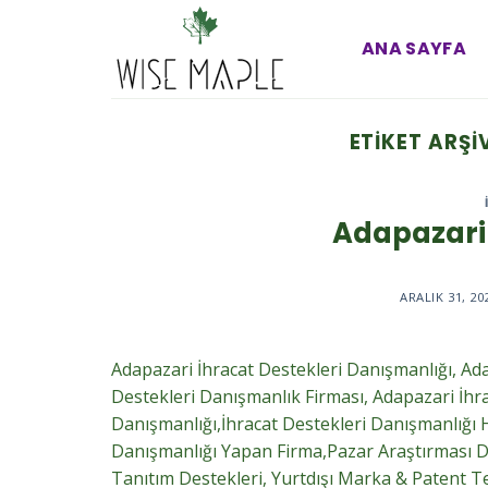
Skip
to
ANA SAYFA
content
ETIKET ARŞI
Adapazari
ARALIK 31, 20
Adapazari İhracat Destekleri Danışmanlığı, Ada
Destekleri Danışmanlık Firması, Adapazari İhr
Danışmanlığı,İhracat Destekleri Danışmanlığı H
Danışmanlığı Yapan Firma,Pazar Araştırması Des
Tanıtım Destekleri, Yurtdışı Marka & Patent Te