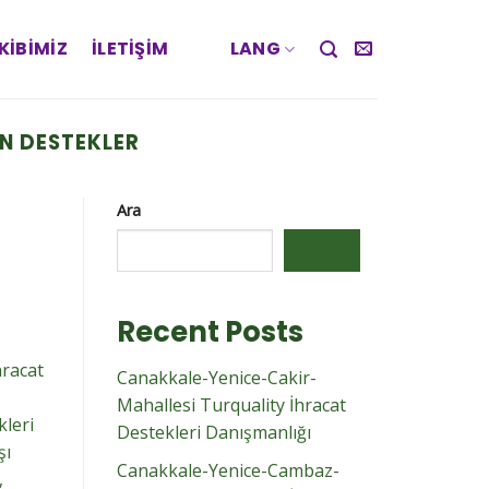
KIBIMIZ
İLETIŞIM
LANG
IN DESTEKLER
Ara
ARA
Recent Posts
hracat
Canakkale-Yenice-Cakir-
Mahallesi Turquality İhracat
kleri
Destekleri Danışmanlığı
şı
Canakkale-Yenice-Cambaz-
,